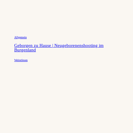
Allgemein
Geborgen zu Hause | Neugeborenenshooting im
Burgenland
Weiterlesen