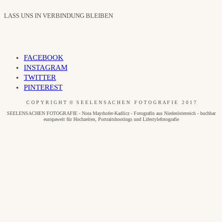
LASS UNS IN VERBINDUNG BLEIBEN
FACEBOOK
INSTAGRAM
TWITTER
PINTEREST
C O P Y R I G H T © S E E L E N S A C H E N F O T O G R A F I E 2 0 1 7
SEELENSACHEN FOTOGRAFIE - Nora Mayrhofer-Kadlicz - Fotografin aus Niederösterreich - buchbar
europaweit für Hochzeiten, Portraitshootings und Lifestylefotografie