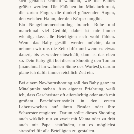
sich genauso schnell wandeln, wie die Babies
größer werden: Die Füßchen im Miniaturformat,
die zarten Finger, die dunkel glänzenden Augen,
den weichen Flaum, der den Körper umgibt.
Ein Neugeborenenshooting braucht Ruhe und
manchmal viel Geduld, dabei ist mir immer
wichtig, dass alle Beteiligten sich wohl fühlen.
Wenn das Baby gestillt werden möchte, dann
nehmen wir uns die Zeit dafür und wenn es etwas
dauert, bis es wieder einschläft, dann ist das eben
so. Dein Baby gibt bei diesem Shooting den Ton an
(manchmal im wahrsten Sinne des Wortes!), darum
plane ich dafür immer reichlich Zeit ein.
Bei einem Newbornshooting soll das Baby ganz im
Mittelpunkt stehen. Aus eigener Erfahrung weiß
ich, dass Geschwister oft eifersüchtig oder auch mit
großem Beschützerinstinkt in den ersten
Lebenswochen auf ihren Bruder oder ihre
Schwester reagieren. Darum sollte dieses Shooting
auch wirklich nur zu zweit mit Mama oder zu dritt
auch mit Papa stattfinden, um es möglichst
stressfrei für alle Beteiligten zu gestalten.