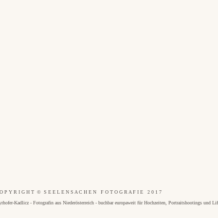
O P Y R I G H T © S E E L E N S A C H E N F O T O G R A F I E 2 0 1 7
dlicz - Fotografin aus Niederösterreich - buchbar europaweit für Hochzeiten, Portraitshootings und Lifes