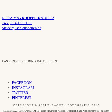
NORA MAYRHOFER-KADLICZ
+43 | 664 1380188
office @ seelensachen.at
LASS UNS IN VERBINDUNG BLEIBEN
FACEBOOK
INSTAGRAM
TWITTER
PINTEREST
C O P Y R I G H T © S E E L E N S A C H E N F O T O G R A F I E 2 0 1 7
SEELENSACHEN FOTOGRAFIE - Nora Mayrhofer-Kadlicz - Fotografin aus Niederösterreich - buchbar