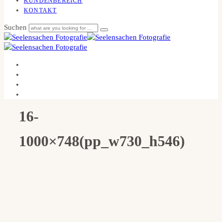
KUNDENBEREICH
KONTAKT
Suchen
16-
1000×748(pp_w730_h546)