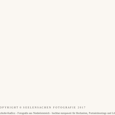
O P Y R I G H T © S E E L E N S A C H E N F O T O G R A F I E 2 0 1 7
dlicz - Fotografin aus Niederösterreich - buchbar europaweit für Hochzeiten, Portraitshootings und Lifes