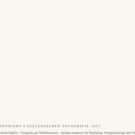
O P Y R I G H T © S E E L E N S A C H E N F O T O G R A F I E 2 0 1 7
dlicz - Fotografin aus Niederösterreich - buchbar europaweit für Hochzeiten, Portraitshootings und Lifes