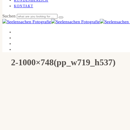
KUNDENBEREICH
KONTAKT
Suchen
2-1000×748(pp_w719_h537)