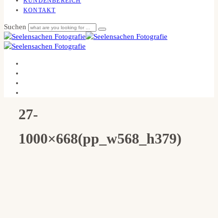
KUNDENBEREICH
KONTAKT
Suchen
27-
1000×668(pp_w568_h379)