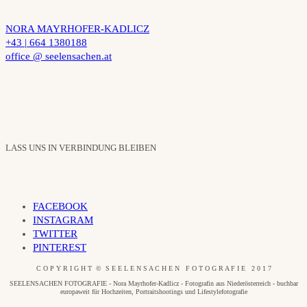
NORA MAYRHOFER-KADLICZ
+43 | 664 1380188
office @ seelensachen.at
LASS UNS IN VERBINDUNG BLEIBEN
FACEBOOK
INSTAGRAM
TWITTER
PINTEREST
C O P Y R I G H T © S E E L E N S A C H E N F O T O G R A F I E 2 0 1 7
SEELENSACHEN FOTOGRAFIE - Nora Mayrhofer-Kadlicz - Fotografin aus Niederösterreich - buchbar
europaweit für Hochzeiten, Portraitshootings und Lifestylefotografie