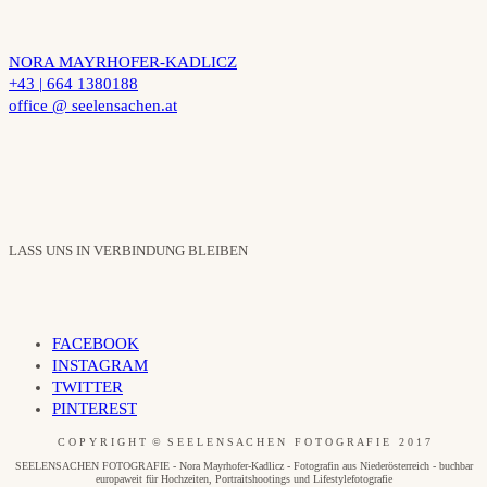
NORA MAYRHOFER-KADLICZ
+43 | 664 1380188
office @ seelensachen.at
LASS UNS IN VERBINDUNG BLEIBEN
FACEBOOK
INSTAGRAM
TWITTER
PINTEREST
C O P Y R I G H T © S E E L E N S A C H E N F O T O G R A F I E 2 0 1 7
SEELENSACHEN FOTOGRAFIE - Nora Mayrhofer-Kadlicz - Fotografin aus Niederösterreich - buchbar
europaweit für Hochzeiten, Portraitshootings und Lifestylefotografie