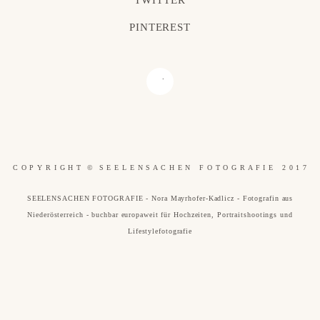
PINTEREST
C O P Y R I G H T © S E E L E N S A C H E N F O T O G R A F I E 2 0 1 7
SEELENSACHEN FOTOGRAFIE - Nora Mayrhofer-Kadlicz - Fotografin aus
Niederösterreich - buchbar europaweit für Hochzeiten, Portraitshootings und
Lifestylefotografie