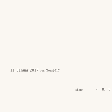
Fotobücher & Prints
AGB
KONTAKT
SUCHEN
11. Januar 2017
von Nora2017
share