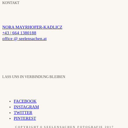
KONTAKT
NORA MAYRHOFER-KADLICZ
+43 | 664 1380188
office @ seelensachen.at
LASS UNS IN VERBINDUNG BLEIBEN
FACEBOOK
INSTAGRAM
TWITTER
PINTEREST
C O P Y R I G H T © S E E L E N S A C H E N F O T O G R A F I E 2 0 1 7