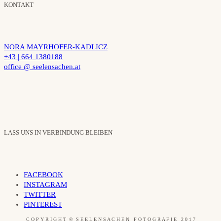
KONTAKT
NORA MAYRHOFER-KADLICZ
+43 | 664 1380188
office @ seelensachen.at
LASS UNS IN VERBINDUNG BLEIBEN
FACEBOOK
INSTAGRAM
TWITTER
PINTEREST
C O P Y R I G H T © S E E L E N S A C H E N F O T O G R A F I E 2 0 1 7