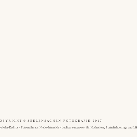
O P Y R I G H T © S E E L E N S A C H E N F O T O G R A F I E 2 0 1 7
dlicz - Fotografin aus Niederösterreich - buchbar europaweit für Hochzeiten, Portraitshootings und Lifes