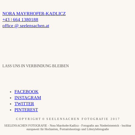
NORA MAYRHOFER-KADLICZ
+43 | 664 1380188
office @ seelensachen.at
LASS UNS IN VERBINDUNG BLEIBEN
FACEBOOK
INSTAGRAM
TWITTER
PINTEREST
C O P Y R I G H T © S E E L E N S A C H E N F O T O G R A F I E 2 0 1 7
SEELENSACHEN FOTOGRAFIE - Nora Mayrhofer-Kadlicz - Fotografin aus Niederösterreich - buchbar
europaweit für Hochzeiten, Portraitshootings und Lifestylefotografie