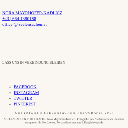
NORA MAYRHOFER-KADLICZ
+43 | 664 1380188
office @ seelensachen.at
LASS UNS IN VERBINDUNG BLEIBEN
FACEBOOK
INSTAGRAM
TWITTER
PINTEREST
C O P Y R I G H T © S E E L E N S A C H E N F O T O G R A F I E 2 0 1 7
SEELENSACHEN FOTOGRAFIE - Nora Mayrhofer-Kadlicz - Fotografin aus Niederösterreich - buchbar
europaweit für Hochzeiten, Portraitshootings und Lifestylefotografie