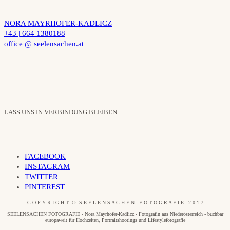
NORA MAYRHOFER-KADLICZ
+43 | 664 1380188
office @ seelensachen.at
LASS UNS IN VERBINDUNG BLEIBEN
FACEBOOK
INSTAGRAM
TWITTER
PINTEREST
C O P Y R I G H T © S E E L E N S A C H E N F O T O G R A F I E 2 0 1 7
SEELENSACHEN FOTOGRAFIE - Nora Mayrhofer-Kadlicz - Fotografin aus Niederösterreich - buchbar
europaweit für Hochzeiten, Portraitshootings und Lifestylefotografie