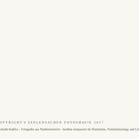
O P Y R I G H T © S E E L E N S A C H E N F O T O G R A F I E 2 0 1 7
dlicz - Fotografin aus Niederösterreich - buchbar europaweit für Hochzeiten, Portraitshootings und Lifes