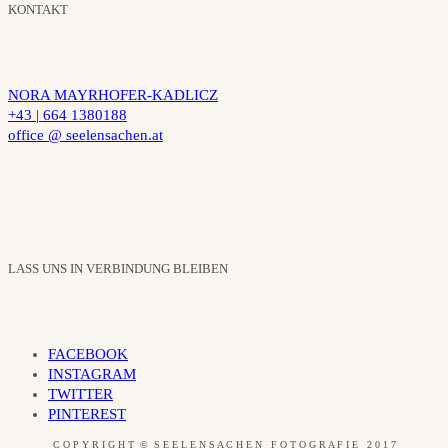
KONTAKT
NORA MAYRHOFER-KADLICZ
+43 | 664 1380188
office @ seelensachen.at
LASS UNS IN VERBINDUNG BLEIBEN
FACEBOOK
INSTAGRAM
TWITTER
PINTEREST
C O P Y R I G H T © S E E L E N S A C H E N F O T O G R A F I E 2 0 1 7