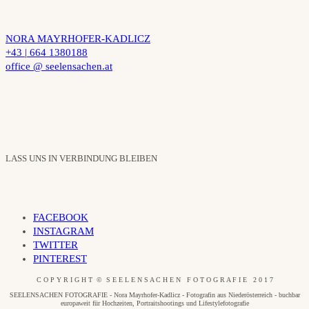
NORA MAYRHOFER-KADLICZ
+43 | 664 1380188
office @ seelensachen.at
LASS UNS IN VERBINDUNG BLEIBEN
FACEBOOK
INSTAGRAM
TWITTER
PINTEREST
C O P Y R I G H T © S E E L E N S A C H E N F O T O G R A F I E 2 0 1 7
SEELENSACHEN FOTOGRAFIE - Nora Mayrhofer-Kadlicz - Fotografin aus Niederösterreich - buchbar
europaweit für Hochzeiten, Portraitshootings und Lifestylefotografie