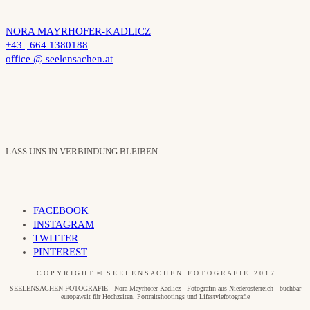
NORA MAYRHOFER-KADLICZ
+43 | 664 1380188
office @ seelensachen.at
LASS UNS IN VERBINDUNG BLEIBEN
FACEBOOK
INSTAGRAM
TWITTER
PINTEREST
C O P Y R I G H T © S E E L E N S A C H E N F O T O G R A F I E 2 0 1 7
SEELENSACHEN FOTOGRAFIE - Nora Mayrhofer-Kadlicz - Fotografin aus Niederösterreich - buchbar
europaweit für Hochzeiten, Portraitshootings und Lifestylefotografie