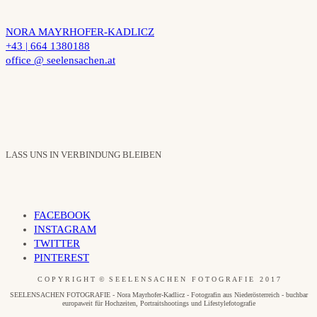
NORA MAYRHOFER-KADLICZ
+43 | 664 1380188
office @ seelensachen.at
LASS UNS IN VERBINDUNG BLEIBEN
FACEBOOK
INSTAGRAM
TWITTER
PINTEREST
C O P Y R I G H T © S E E L E N S A C H E N F O T O G R A F I E 2 0 1 7
SEELENSACHEN FOTOGRAFIE - Nora Mayrhofer-Kadlicz - Fotografin aus Niederösterreich - buchbar
europaweit für Hochzeiten, Portraitshootings und Lifestylefotografie