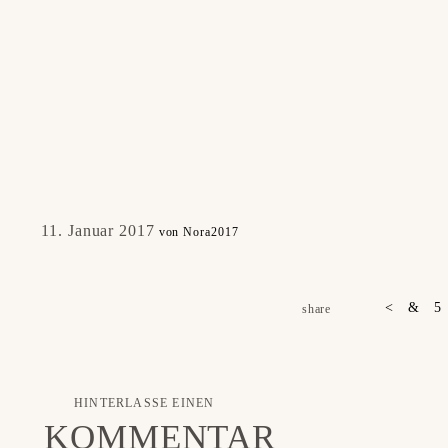
Fotobücher & Prints
AGB
KONTAKT
SUCHEN
11. Januar 2017
von Nora2017
share
HINTERLASSE EINEN
KOMMENTAR