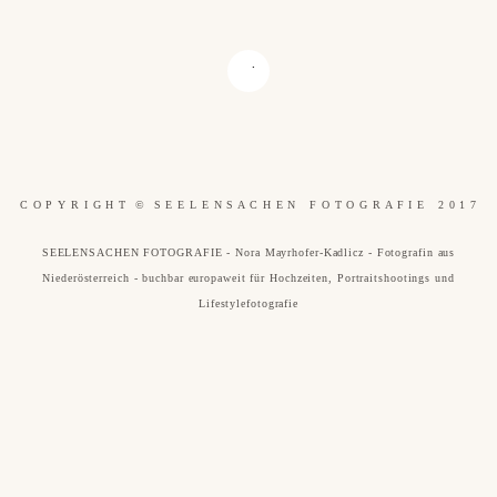
C O P Y R I G H T © S E E L E N S A C H E N F O T O G R A F I E 2 0 1 7
SEELENSACHEN FOTOGRAFIE - Nora Mayrhofer-Kadlicz - Fotografin aus
Niederösterreich - buchbar europaweit für Hochzeiten, Portraitshootings und
Lifestylefotografie