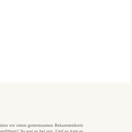
er, dass wir einen gemeinsamen Bekanntenkreis
menführen? So war es bei uns. Und so kam es