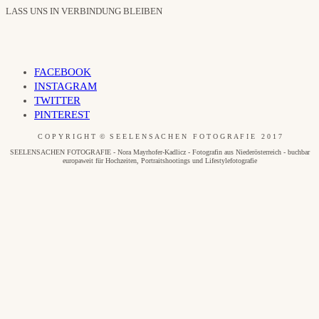
LASS UNS IN VERBINDUNG BLEIBEN
FACEBOOK
INSTAGRAM
TWITTER
PINTEREST
C O P Y R I G H T © S E E L E N S A C H E N F O T O G R A F I E 2 0 1 7
SEELENSACHEN FOTOGRAFIE - Nora Mayrhofer-Kadlicz - Fotografin aus Niederösterreich - buchbar
europaweit für Hochzeiten, Portraitshootings und Lifestylefotografie