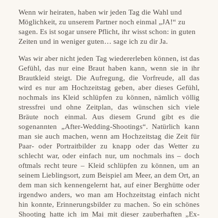
Wenn wir heiraten, haben wir jeden Tag die Wahl und
Möglichkeit, zu unserem Partner noch einmal „JA!“ zu
sagen. Es ist sogar unsere Pflicht, ihr wisst schon: in guten
Zeiten und in weniger guten… sage ich zu dir Ja.
Was wir aber nicht jeden Tag wiedererleben können, ist das
Gefühl, das nur eine Braut haben kann, wenn sie in ihr
Brautkleid steigt. Die Aufregung, die Vorfreude, all das
wird es nur am Hochzeitstag geben, aber dieses Gefühl,
nochmals ins Kleid schlüpfen zu können, nämlich völlig
stressfrei und ohne Zeitplan, das wünschen sich viele
Bräute noch einmal. Aus diesem Grund gibt es die
sogenannten „After-Wedding-Shootings“. Natürlich kann
man sie auch machen, wenn am Hochzeitstag die Zeit für
Paar- oder Portraitbilder zu knapp oder das Wetter zu
schlecht war, oder einfach nur, um nochmals ins – doch
oftmals recht teure – Kleid schlüpfen zu können, um an
seinem Lieblingsort, zum Beispiel am Meer, an dem Ort, an
dem man sich kennengelernt hat, auf einer Berghütte oder
irgendwo anders, wo man am Hochzeitstag einfach nicht
hin konnte, Erinnerungsbilder zu machen. So ein schönes
Shooting hatte ich im Mai mit dieser zauberhaften „Ex-