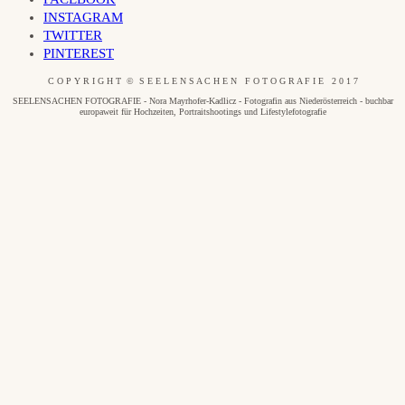
INSTAGRAM
TWITTER
PINTEREST
C O P Y R I G H T © S E E L E N S A C H E N F O T O G R A F I E 2 0 1 7
SEELENSACHEN FOTOGRAFIE - Nora Mayrhofer-Kadlicz - Fotografin aus Niederösterreich - buchbar
europaweit für Hochzeiten, Portraitshootings und Lifestylefotografie