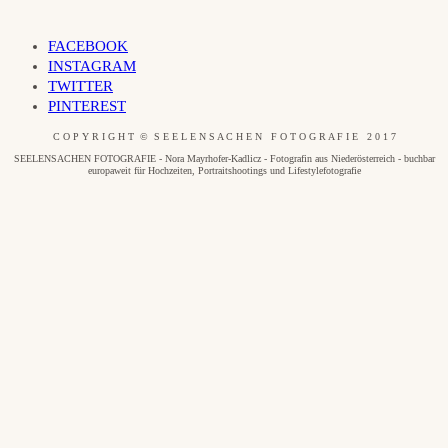
FACEBOOK
INSTAGRAM
TWITTER
PINTEREST
C O P Y R I G H T © S E E L E N S A C H E N F O T O G R A F I E 2 0 1 7
SEELENSACHEN FOTOGRAFIE - Nora Mayrhofer-Kadlicz - Fotografin aus Niederösterreich - buchbar
europaweit für Hochzeiten, Portraitshootings und Lifestylefotografie